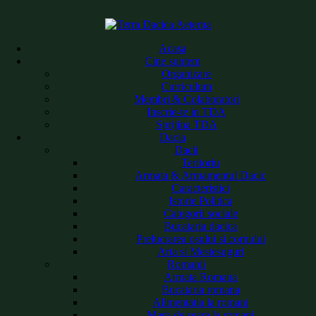
Acasa
Cine suntem
Organizare
Curriculum
Membri & Colaboratori
Inscrie-te in TDA
Sprijina TDA
Dacia
Dacii
Teritoriu
Armata & Armamentul Dacic
Caracteristici
Istorie Politica
Categorii sociale
Bucataria dacica
Prelucrarea osului si cornului
Arta si Mestesuguri
Romanii
Armata Romana
Bucataria romana
Alimentatia la romani
Masa de seara la romani