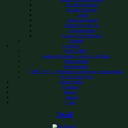
Jocurile la romani
Jocurile de noroc
Dansul
Cultura cerealelor
Cultura vitei de vie
Casa la romani
Casa de tip pompeian
Sarmatii
Ce facem
Oferta TDA
Ateliere de creatie si lucru cu publicul
Demonstratii
Echipamente
COSTESTI – Atelierul de arheologie experimentala
Ora de Istorie Vie
Galerie media
Calendar
Forum
Contact
Links
Dacii