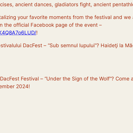
cises, ancient dances, gladiators fight, ancient pentathl
talizing your favorite moments from the festival and we 
 the official Facebook page of the event –
UK4Q8A7o6LUD/
!
Festivalului DacFest – “Sub semnul lupului”? Haideţi la Mă
e DacFest Festival – “Under the Sign of the Wolf”? Come
tember 2024!