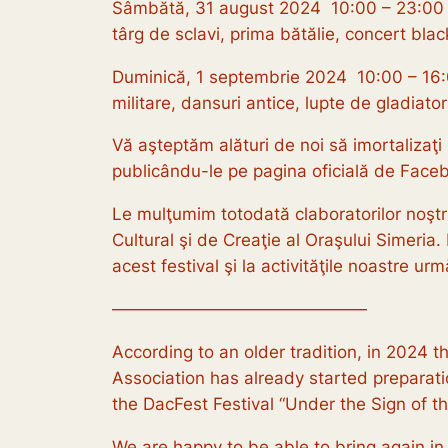
Sâmbătă, 31 august 2024 10:00 – 23:00 Tabe
târg de sclavi, prima bătălie, concert black
Duminică, 1 septembrie 2024 10:00 – 16:0
militare, dansuri antice, lupte de gladiato
Vă aşteptăm alături de noi să imortalizaţi
publicându-le pe pagina oficială de Face
Le mulţumim totodată claboratorilor noşt
Cultural şi de Creaţie al Oraşului Simeria
acest festival şi la activităţile noastre urm
———————————————
According to an older tradition, in 2024 
Association has already started preparat
the DacFest Festival “Under the Sign of t
We are happy to be able to bring again i