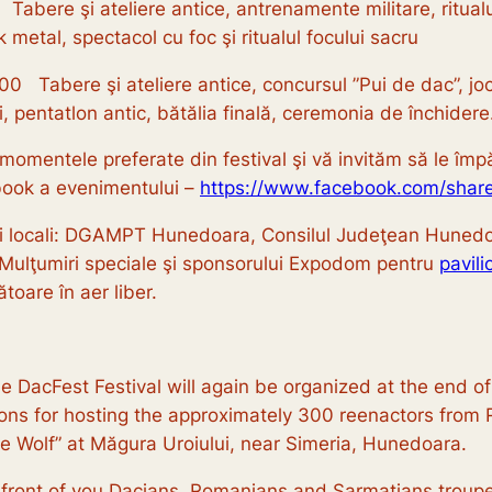
re şi ateliere antice, antrenamente militare, ritualuri 
 metal, spectacol cu foc şi ritualul focului sacru
0 Tabere şi ateliere antice, concursul ”Pui de dac”, jo
ri, pentatlon antic, bătălia finală, ceremonia de închidere
 momentele preferate din festival şi vă invităm să le îm
book a evenimentului –
https://www.facebook.com/sh
ri locali: DGAMPT Hunedoara, Consilul Judeţean Hunedoa
. Mulţumiri speciale şi sponsorului Expodom pentru
pavili
ătoare în aer liber.
the DacFest Festival will again be organized at the end
ions for hosting the approximately 300 reenactors from 
he Wolf” at Măgura Uroiului, near Simeria, Hunedoara.
n front of you Dacians, Romanians and Sarmatians troup