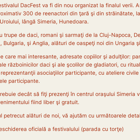
stivalul DacFest va fi din nou organizat la finalul verii.
oximativ 300 de reenactori din ţară şi din străinătate, la
Uroiului, lângă Simeria, Hunedoara.
rupe de daci, romani şi sarmaţi de la Cluj-Napoca, Dev
a, Bulgaria, şi Anglia, alături de oaspeţi noi din Ungaria ş
i de care mai interesante, adresate copiilor şi adulţilor: p
le războinicilor daci şi ale şcolilor de gladiatori, cu ritu
re reprezentanţii asociaţiilor participante, cu ateliere civi
le participante.
buie decât să fiţi prezenţi în centrul oraşului Simeria v
imentului fiind liber şi gratuit.
mpul petrecut alături de noi, vă ajutăm cu următoarele 
hiderea oficială a festivalului (parada cu torţe)