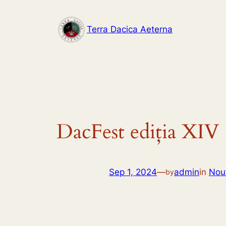
Skip
to
Terra Dacica Aeterna
content
DacFest ediția XIV
Sep 1, 2024
—
admin
in
Nout
by