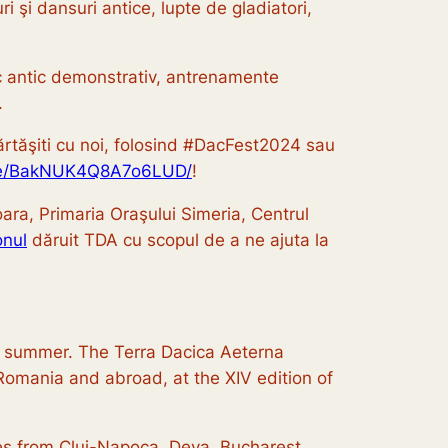
şi dansuri antice, lupte de gladiatori,
c antic demonstrativ, antrenamente
.
părtăşiti cu noi, folosind #DacFest2024 sau
are/BakNUK4Q8A7o6LUD/
!
ra, Primaria Oraşului Simeria, Centrul
onul
dăruit TDA cu scopul de a ne ajuta la
 of summer. The Terra Dacica Aeterna
Romania and abroad, at the XIV edition of
es from Cluj-Napoca, Deva, Bucharest,