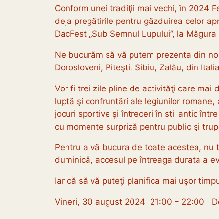
Conform unei tradiţii mai vechi, în 2024 Fe
deja pregătirile pentru găzduirea celor apr
DacFest „Sub Semnul Lupului”, la Măgura 
Ne bucurăm să vă putem prezenta din nou t
Dorosloveni, Piteşti, Sibiu, Zalău, din Itali
Vor fi trei zile pline de activităţi care ma
luptă şi confruntări ale legiunilor romane, a
jocuri sportive şi întreceri în stil antic înt
cu momente surpriză pentru public şi trupe
Pentru a vă bucura de toate acestea, nu tre
duminică, accesul pe întreaga durata a even
Iar că să vă puteţi planifica mai uşor ti
Vineri, 30 august 2024 21:00 – 22:00 Desc