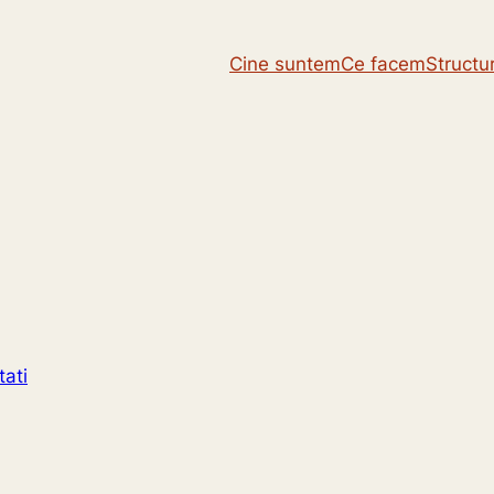
Cine suntem
Ce facem
Structu
ati