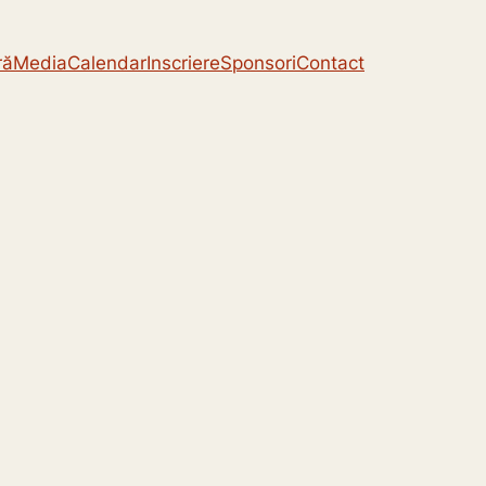
ră
Media
Calendar
Inscriere
Sponsori
Contact