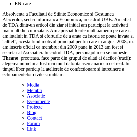
E
Nu are
Absolventa a Facultatii de Stiinte Economice si Gestiunea
Afacerilor, sectia Informatica Economica, in cadrul UBB. Am aflat
de TDA dintr-un articol din ziar si initial am participat la activitati
mai mult din curiozitate. Am apreciat foarte mult oamenii pe care i-
am intalnit in TDA si eforturile de a arata ca istoria se poate invata si
“altfel”, acesta fiind motivul principal pentru care in august 2008, m-
am inscris oficial ca membru; din 2009 pana in 2013 am fost si
secretar al Asociatiei. In cadrul TDA, personajul meu se numeste
Theano
, preoteasa, face parte din grupul de aliati ai dacilor (tracii);
alegerea numelui a fost mai mult datorita asemanarii cu cel real. In
timpul liber particip la atelierele de confectionare si intretinere a
echipamentelor civile si militare.
Media
Membri
Asociatie
Evenimente
Proiecte
Blog
Contact
Forum
Link