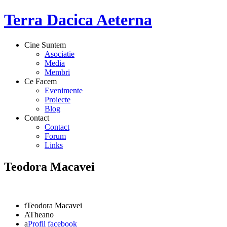
Terra Dacica Aeterna
Cine Suntem
Asociatie
Media
Membri
Ce Facem
Evenimente
Proiecte
Blog
Contact
Contact
Forum
Links
Teodora Macavei
t
Teodora Macavei
A
Theano
a
Profil facebook