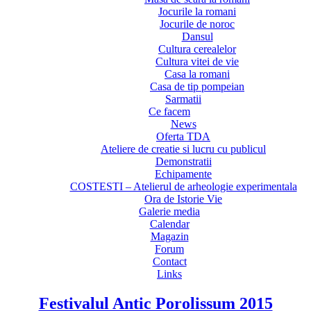
Jocurile la romani
Jocurile de noroc
Dansul
Cultura cerealelor
Cultura vitei de vie
Casa la romani
Casa de tip pompeian
Sarmatii
Ce facem
News
Oferta TDA
Ateliere de creatie si lucru cu publicul
Demonstratii
Echipamente
COSTESTI – Atelierul de arheologie experimentala
Ora de Istorie Vie
Galerie media
Calendar
Magazin
Forum
Contact
Links
Festivalul Antic Porolissum 2015