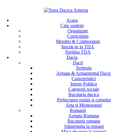
Acasa
Cine suntem
Organizare
Curriculum
Membri & Colaboratori
Inscrie-te in TDA
Sprijina TDA
Dacia
Dacii
Teritoriu
Armata & Armamentul Dacic
Caracteristici
Istorie Politica
Categorii sociale
Bucataria dacica
Prelucrarea osului si cornului
Arta si Mestesuguri
Romanii
Armata Romana
Bucataria romana
Alimentatia la romani
Masa de seara la romani