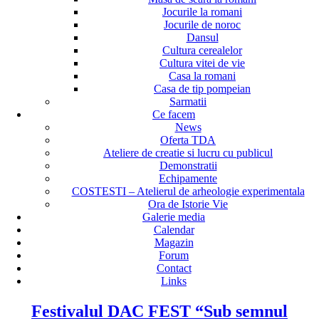
Jocurile la romani
Jocurile de noroc
Dansul
Cultura cerealelor
Cultura vitei de vie
Casa la romani
Casa de tip pompeian
Sarmatii
Ce facem
News
Oferta TDA
Ateliere de creatie si lucru cu publicul
Demonstratii
Echipamente
COSTESTI – Atelierul de arheologie experimentala
Ora de Istorie Vie
Galerie media
Calendar
Magazin
Forum
Contact
Links
Festivalul DAC FEST “Sub semnul