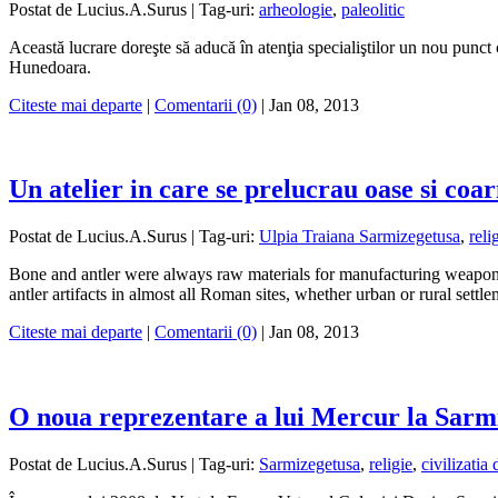
Postat de Lucius.A.Surus |
Tag-uri:
arheologie
,
paleolitic
Această lucrare doreşte să aducă în atenţia specialiştilor un nou punct
Hunedoara.
Citeste mai departe
|
Comentarii (0)
|
Jan 08, 2013
Un atelier in care se prelucrau oase si co
Postat de Lucius.A.Surus |
Tag-uri:
Ulpia Traiana Sarmizegetusa
,
reli
Bone and antler were always raw materials for manufacturing weapons 
antler artifacts in almost all Roman sites, whether urban or rural set
Citeste mai departe
|
Comentarii (0)
|
Jan 08, 2013
O noua reprezentare a lui Mercur la Sarm
Postat de Lucius.A.Surus |
Tag-uri:
Sarmizegetusa
,
religie
,
civilizatia