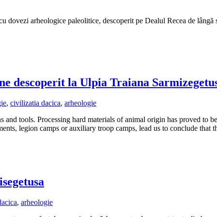
 cu dovezi arheologice paleolitice, descoperit pe Dealul Recea de lângă 
arne descoperit la Ulpia Traiana Sarmizegetu
gie
,
civilizatia dacica
,
arheologie
and tools. Processing hard materials of animal origin has proved to b
tlements, legion camps or auxiliary troop camps, lead us to conclude tha
isegetusa
 dacica
,
arheologie