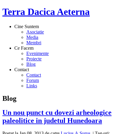
Terra Dacica Aeterna
Cine Suntem
Asociatie
Media
Membri
Ce Facem
Evenimente
Proiecte
Blog
Contact
Contact
Forum
Links
Blog
Un nou punct cu dovezi arheologice
paleolitice in judetul Hunedoara
Postat la Jan 08, 2013 de catre
Lucius.A.Surus
| Tag-uri: