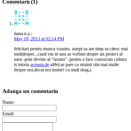
Comentarii (1)
tiana-n.y.:
May 18, 2013 at 02:14 PM
felicitari pentru munca voastra. astept sa am timp sa citesc mai
multdespre...cand vin in tara sa vorbim despre un proiect al
meu -pote devine al "nostru" -pentru a face cunoscuta cultura
is istoria
aceasta.de
altfel,se pare ca strainii stiu mai multe
despre noi,decat noi insine! cu mult drag,t.
Adauga un comentariu
Name:
Email: