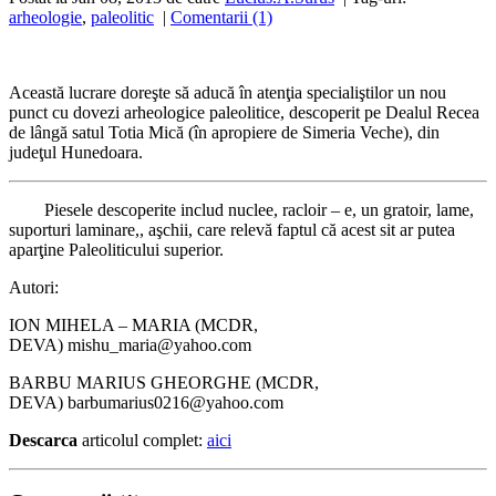
arheologie
,
paleolitic
|
Comentarii (1)
Această lucrare doreşte să aducă în atenţia specialiştilor un nou
punct cu dovezi arheologice paleolitice, descoperit pe Dealul Recea
de lângă satul Totia Mică (în apropiere de Simeria Veche), din
judeţul Hunedoara.
Piesele descoperite includ nuclee, racloir – e, un gratoir, lame,
suporturi laminare,, aşchii, care relevă faptul că acest sit ar putea
aparţine Paleoliticului superior.
Autori:
ION MIHELA – MARIA
(MCDR,
DEVA)
mishu_maria@yahoo.com
BARBU MARIUS GHEORGHE
(MCDR,
DEVA)
barbumarius0216
@
yahoo.com
Descarca
articolul complet:
aici